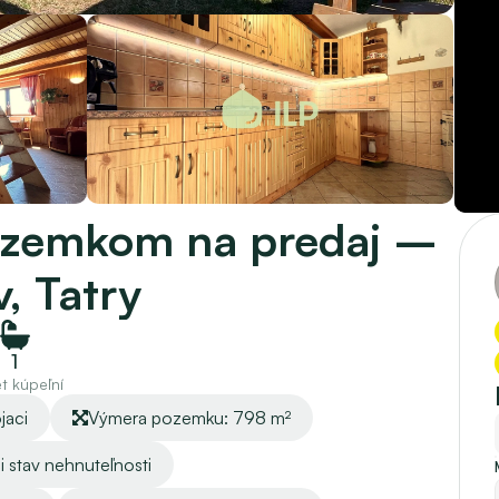
zemkom na predaj – 
, Tatry
1
t kúpeľní
jaci
Výmera pozemku: 798 m²
i stav nehnuteľnosti