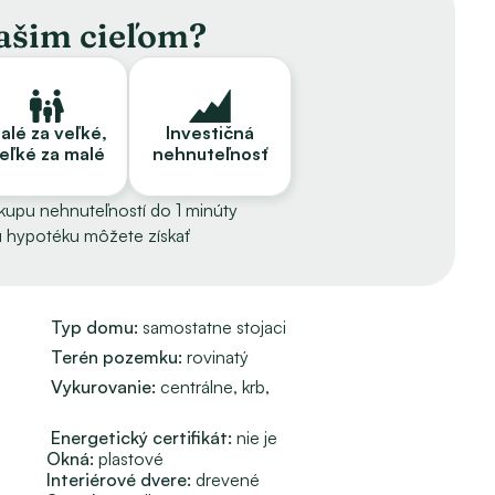
vašim cieľom?
ým zariadením,
rebríkových schodoch sa dostanete ešte do vyššej úrovne, 
alé za veľké,
Investičná
eľké za malé
nehnuteľnosť
imnú záhradu a druhú otvorenú, vydláždenú, kde svieti 
ákupu nehnuteľností do 1 minúty
avená vrátane novej televízie. V kuchyni je všetko, čo 
 hypotéku môžete získať
rí aj trampolína, detské ihrisko, bazén, kotlík, gril a 
Typ domu: 
samostatne stojaci
Terén pozemku: 
rovinatý
ou uzáverou, čo zaručuje, že v jej bezprostrednom okolí 
Vykurovanie: 
centrálne, 
krb, 
totu zachovania výhľadov, súkromia a charakteru prostredia.
ozitívnym hodnotením
Energetický certifikát:
nie je
odobý aj dlhodobý prenájom s vysokým potenciálom 
Okná:
plastové
. Nový majiteľ má možnosť prevziať existujúce know-how aj 
Interiérové dvere:
drevené