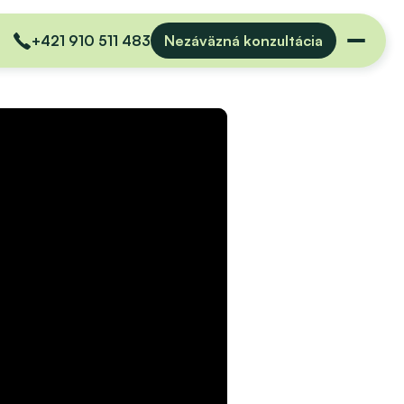
+421 910 511 483
Nezáväzná konzultácia