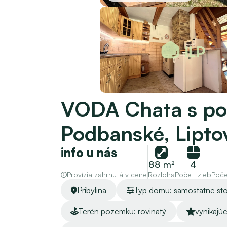
VODA Chata s po
Podbanské, Liptov
info u nás
88 m²
4
Provízia zahrnutá v cene
Rozloha
Počet izieb
Poče
Pribylina
Typ domu: samostatne sto
Terén pozemku: rovinatý
vynikajúc