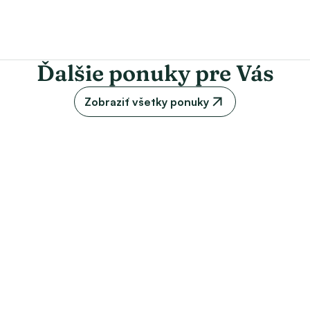
aľnice,
Ďalšie ponuky pre Vás
ájmu bez ďalších investícií,
Zobraziť všetky ponuky
sa na trhu napriek vysokému dopytu objavujú výnimočne a 
 na predaj v: Podbanské – Pribylina – Liptov, Nízke Tatry, 
NSKÁ vám veľmi rada pomôže a poradí. 
enstve, príprave zmlúv, PREPISE ENERGIÍ a aj v prípade 