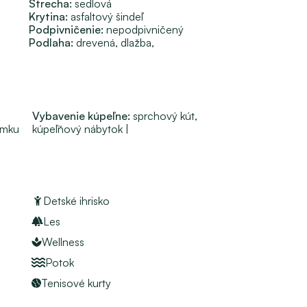
Strecha:
sedlová
sťou, celoročným dopytom a stabilným výnosom.
Krytina:
asfaltový šindeľ
Podpivničenie:
nepodpivničený
rírody a dostupnosti – nachádza sa v srdci prírody, no 
Podlaha: 
drevená, 
dlažba, 
ivádzača a obľúbených tatranských wellness rezortov.
 dizajnom citlivo prispôsobeným okolitému prostrediu, bez 
Vybavenie kúpeľne: 
sprchový kút, 
emku
kúpeľňový nábytok
 | 
Detské ihrisko
ťou regulácie tepla v jednotlivých miestnostiach)
Les
dobí
Wellness
Potok
Tenisové kurty