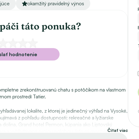
ujúce
okamžitý pravidelný výnos
páči táto ponuka?
lať hodnotenie
ompletne zrekonštruovanú chatu s potôčikom na vlastnom 
om prostredí Tatier. 
ľadávanej lokalite, z ktorej je jedinečný výhľad na Vysoké, 
ujímavá z pohľadu dostupnosti: rekreačné a lyžiarske 
 dolina, Grand hotel Permon, kúpania ako Liptovský 
Čítať viac
ara a vyhľadávaná svojou polohou, kde sú mnohé turistické 
h.