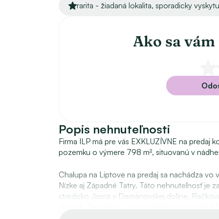
rarita - žiadaná lokalita, sporadicky vyskyt
Ako sa vám 
Odos
Popis nehnuteľnosti
Firma ILP má pre vás EXKLUZÍVNE na predaj k
pozemku o výmere 798 m², situovanú v nádhern
Chalupa na Liptove na predaj sa nachádza vo vyh
Nízke aj Západné Tatry. Táto nehnuteľnosť je za
stredisko Jasná v Demänovskej doline, Račkova
Hrádok, Tatralandia, vodná plocha Liptovská M
trasy v Nízkych, Západných a Vysokých Tatrác