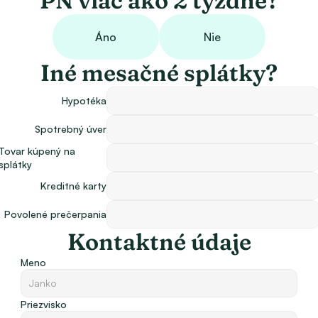
PN viac ako 2 týždne?
Áno
Nie
Iné mesačné splátky?
Hypotéka
Spotrebný úver
Tovar kúpený na 
splátky
Kreditné karty
Povolené prečerpania
Kontaktné údaje
Meno
Priezvisko