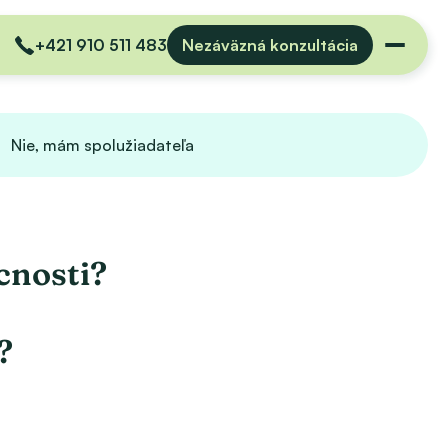
+421 910 511 483
Nezáväzná konzultácia
Nie, mám spolužiadateľa
cnosti?
?