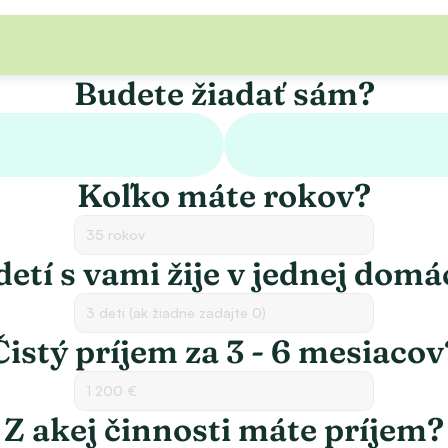
Hypotekárna kalkulačka
Budete žiadať sám?
Koľko máte rokov?
detí s vami žije v jednej domá
Čistý príjem za 3 - 6 mesiacov
Z akej činnosti máte príjem?