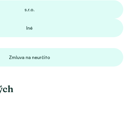
s.r.o.
Iné
Zmluva na neurčito
ých