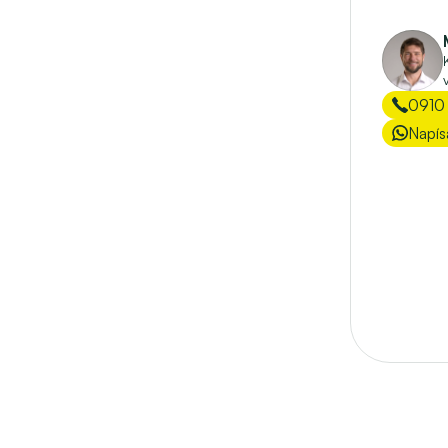
0910
Napís