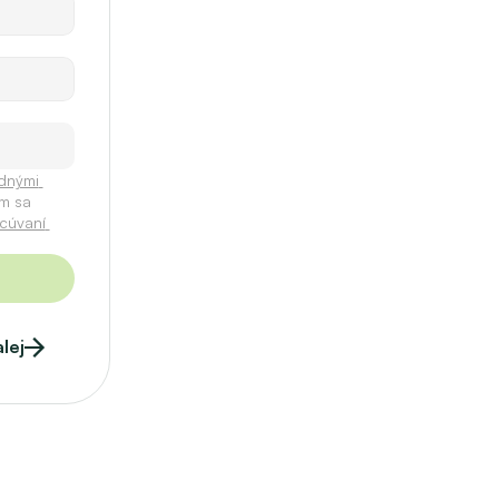
nými 
m sa 
cúvaní 
lej