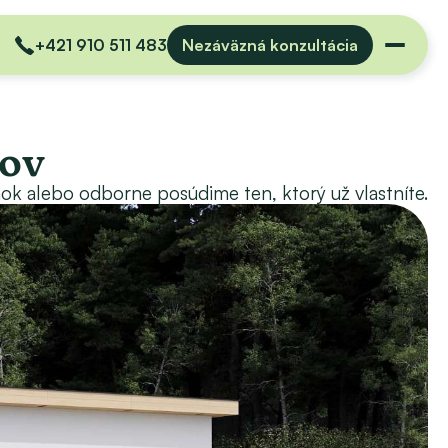
+421 910 511 483
Nezáväzná konzultácia
nov
 alebo odborne posúdime ten, ktorý už vlastníte.