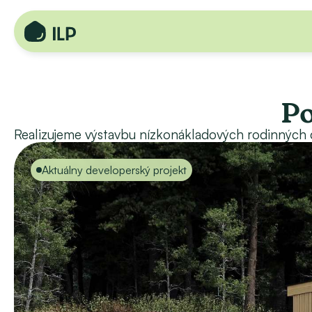
Po
Realizujeme výstavbu nízkonákladových rodinných
Aktuálny developerský projekt