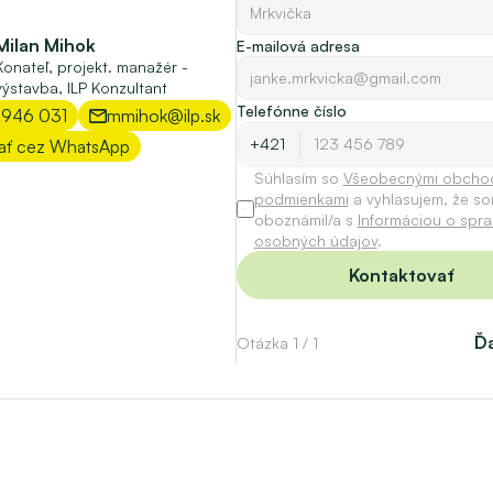
Milan Mihok
E-mailová adresa
Konateľ, projekt. manažér - 
výstavba, ILP Konzultant
Telefónne číslo
 946 031
mmihok@ilp.sk
ať cez WhatsApp
Súhlasím so 
Všeobecnými obchod
podmienkami
 a vyhlasujem, že so
oboznámil/a s 
Informáciou o spra
osobných údajov
.
Kontaktovať
Ďa
Otázka 1 / 1