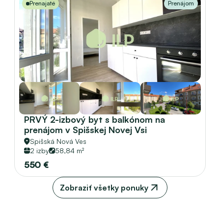
Prenajaté
Prenájom
PRVÝ 2-izbový byt s balkónom na 
prenájom v Spišskej Novej Vsi
Spišská Nová Ves
2 izby
58,84 m²
550 €
Zobraziť všetky ponuky