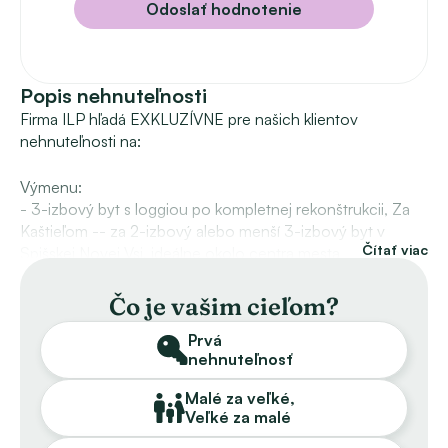
Odoslať hodnotenie
Popis nehnuteľnosti
Firma ILP hľadá EXKLUZÍVNE pre našich klientov 
nehnuteľnosti na:
Výmenu:
- 3-izbový byt s loggiou po kompletnej rekonštrukcii, Za 
Kaštieľom -- za 2-izbový alebo menší 3-izbový byt v 
Čítať viac
Spišskej Novej Vsi, ideálne okolo centra mesta
- 2-izbový byt po čiastočnej rekonštrukcii, sídl. Mier -- za 
1-izbový byt na sídl. Mier
Čo je vašim cieľom?
- rodinný dom s pozemkom, sídl. Východ -- za 1-izbový 
Prvá
byt, Spišská Nová Ves
nehnuteľnosť
- 3-izbový byt s dvoma loggiami po čiastočnej 
rekonštrukcii, Filinského ulica – oproti Zelenému údoliu -- 
Malé za veľké,
za 1-izbový byt, Spišská Nová Ves
Veľké za malé
- 3-izbový byt po kompletnej rekonštrukcii, Gorazdová 