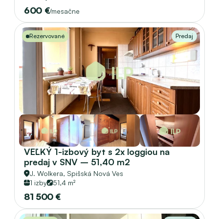
600 €
/mesačne
Rezervované
Predaj
VEĽKÝ 1-izbový byt s 2x loggiou na 
predaj v SNV – 51,40 m2
J. Wolkera, 
Spišská Nová Ves
1 izby
51,4 m²
81 500 €