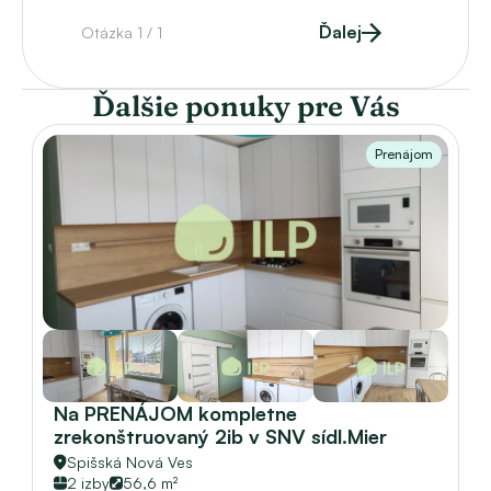
Ďalej
Otázka 1 / 1
Ďalšie ponuky pre Vás
Prenájom
Na PRENÁJOM kompletne 
zrekonštruovaný 2ib v SNV sídl.Mier 
Spišská Nová Ves
2 izby
56,6 m²