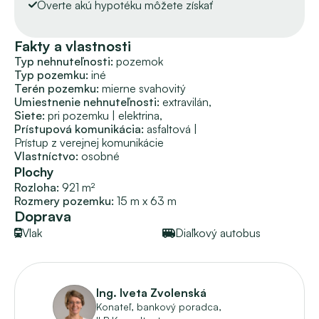
Zaujala vás táto príležitosť?
Overte akú hypotéku môžete získať
Volajte na číslo 0910 511 483, Ing. Iva ZVOLENSKÁ vám 
veľmi rada pomôže a poradí.
Fakty a vlastnosti
Typ nehnuteľnosti: 
pozemok
Naša firma vám je k dispozícii v právnom poradenstve, 
Typ pozemku: 
iné
príprave zmlúv, PREPISE ENERGIÍ a aj v prípade hľadania 
Terén pozemku: 
mierne svahovitý
možnosti FINANCOVANIA.
Umiestnenie nehnuteľnosti: 
extravilán, 
Firma ILP svojim klientom zároveň vie poradiť s 
Siete:
pri pozemku
 | 
elektrina, 
prerobením priestoru novej nehnuteľnosti, s jej 
Prístupová komunikácia:
asfaltová
 | 
predbežným rozpočtom a s VÝSTAVBOU RODINNÝCH 
Prístup z verejnej komunikácie
Vlastníctvo: 
osobné
DOMOV.
Plochy
Rozloha:
921 m²
Ceny nehnuteľností sú stanovené majiteľmi a naše 
Rozmery pozemku:
15 m x 63 m
uvedené ceny zahŕňajú provízie s kompletným servisom 
Doprava
spojeným so zmenou bývania.
Vlak
Diaľkový autobus
Ing. Iveta Zvolenská
Konateľ, bankový poradca, 