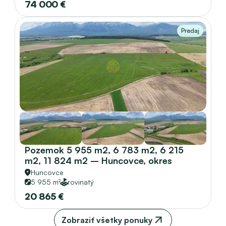
74 000 €
Predaj
Pozemok 5 955 m2, 6 783 m2, 6 215 
m2, 11 824 m2 – Huncovce, okres 
Kežmarok
Huncovce
5 955 m²
rovinatý
20 865 €
Zobraziť všetky ponuky