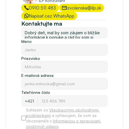
ILP Konzultant
0910 511 483
izvolenska@ilp.sk
Napísať cez WhatsApp
Kontaktujte ma
Meno
Priezvisko
E-mailová adresa
Telefónne číslo
Súhlasím so 
Všeobecnými obchodnými 
podmienkami
 a vyhlasujem, že som sa 
oboznámil/a s 
Informáciou o spracúvaní 
osobných údajov
.