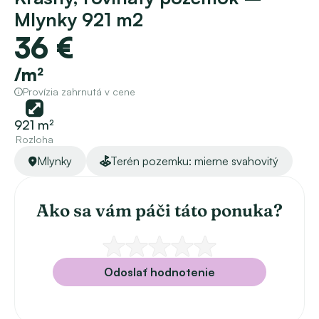
Mlynky 921 m2
36 €
/m²
Provízia zahrnutá v cene
921 m²
Rozloha
Mlynky
Terén pozemku: mierne svahovitý
Ako sa vám páči táto ponuka?
Odoslať hodnotenie