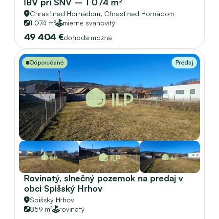
IBV pri SNV – 1 074 m² 
Chrasť nad Hornádom, 
Chrasť nad Hornádom
1 074 m²
mierne svahovitý
49 404 €
dohoda možná
Odporúčané
Predaj
Rovinatý, slnečný pozemok na predaj v 
obci Spišský Hrhov 
Spišský Hrhov
859 m²
rovinatý