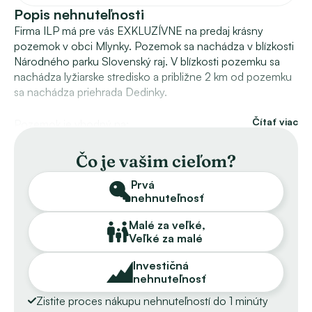
Popis nehnuteľnosti
Firma ILP má pre vás EXKLUZÍVNE na predaj krásny 
pozemok v obci Mlynky. Pozemok sa nachádza v blízkosti 
Národného parku Slovenský raj. V blízkosti pozemku sa 
nachádza lyžiarske stredisko a približne 2 km od pozemku 
sa nachádza priehrada Dedinky.
Čítať viac
Pozemok je vhodný na:
– investíciu,
– výstavbu RD, chaty, alebo penziónu,
Čo je vašim cieľom?
– na hospodárske účely.
Prvá
nehnuteľnosť
Výmera pozemku:
– Šírka pozemku 15 m,
Malé za veľké,
– dĺžka pozemku 63 m,
Veľké za malé
– plocha pozemku 921 m2.
Investičná
nehnuteľnosť
Cena nehnuteľnosti je 36 EUR / m2.
Zistite proces nákupu nehnuteľností do 1 minúty