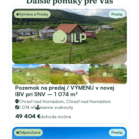
Ďalšie ponuky pre Vás
Výmena a Predaj
Predaj
Pozemok na predaj / VÝMENU v novej 
IBV pri SNV – 1 074 m² 
Chrasť nad Hornádom, 
Chrasť nad Hornádom
1 074 m²
mierne svahovitý
49 404 €
dohoda možná
Odporúčané
Predaj