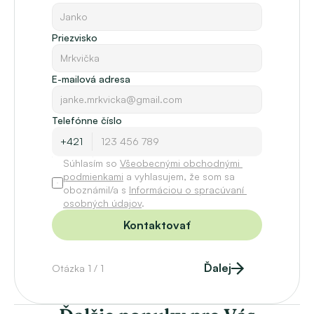
možnosti FINANCOVANIA.
Firma ILP svojim klientom zároveň vie poradiť s 
prerobením priestoru novej nehnuteľnosti, s jej 
Priezvisko
predbežným rozpočtom a s VÝSTAVBOU RODINNÝCH 
DOMOV.
E-mailová adresa
Ceny nehnuteľností sú stanovené majiteľmi a naše 
uvedené ceny zahŕňajú provízie s kompletným servisom 
Telefónne číslo
spojeným so zmenou bývania.
Súhlasím so 
Všeobecnými obchodnými 
podmienkami
 a vyhlasujem, že som sa 
oboznámil/a s 
Informáciou o spracúvaní 
osobných údajov
.
Kontaktovať
Ďalej
Otázka 1 / 1