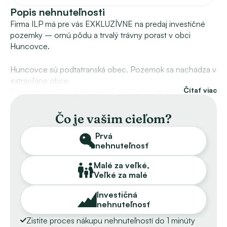
Popis nehnuteľnosti
Firma ILP má pre vás EXKLUZÍVNE na predaj investičné 
pozemky – ornú pôdu a trvalý trávny porast v obci 
Huncovce.
Huncovce sú podtatranská obec. Pozemok sa nachádza v 
extraviláne obce.
Čítať viac
Pozemky sú vo vlastníctve 1/1 a ku každému pozemku je 
prístup z komunikácie.
Čo je vašim cieľom?
Využitie pozemku na:
Prvá
• poľnohospodársku a lesnícku činnosť,
nehnuteľnosť
• pastvinárstvo,
• včelárstvo,
Malé za veľké,
• sadovníctvo,
Veľké za malé
• umiestnenie mobilných stavieb alebo kontajnerových 
objektov,
Investičná
• ekologické, permakultúrne alebo zážitkové farmy.
nehnuteľnosť
Zistite proces nákupu nehnuteľností do 1 minúty