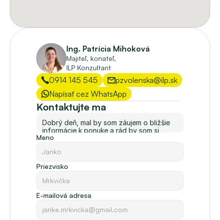
Ing. Patrícia Mihoková
Majiteľ, konateľ, 
ILP Konzultant
0914 145 545
pzvolenska@ilp.sk
Napísať cez WhatsApp
Kontaktujte ma
Meno
Priezvisko
E-mailová adresa