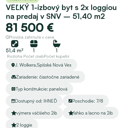
VEĽKÝ 1-izbový byt s 2x loggiou 
na predaj v SNV – 51,40 m2
81 500 €
Provízia zahrnutá v cene
51,4 m²
1
1
Rozloha
Počet izieb
Počet kúpeľní
J. Wolkera,
Spišská Nová Ves
Zariadenie: čiastočne zariadené
Typ konštrukcie: panelová
Dostupný od: IHNEĎ
Poschodie: 7/8
výmera väčšieho 2ib
ľahko a lacno na 2ib
2 loggie