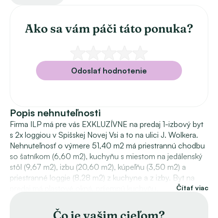
Ako sa vám páči táto ponuka?
Odoslať hodnotenie
Popis nehnuteľnosti
Firma ILP má pre vás EXKLUZÍVNE na predaj 1-izbový byt 
s 2x loggiou v Spišskej Novej Vsi a to na ulici J. Wolkera. 
Nehnuteľnosť o výmere 51,40 m2 má priestrannú chodbu 
so šatníkom (6,60 m2), kuchyňu s miestom na jedálenský 
stôl (9,67 m2), izbu (20,60 m2), kúpeľňu (3,50 m2) a 
priestranné loggie (8,28 m2) z kuchyne a z izby. Byt na 
predaj má plastové okná, príjemnú kuchyňu, 
Čítať viac
zrekonštruované loggie, šatníkovú skriňu v chodbe, 
obklady, inak je v pôvodnom stave. Človek sa však po 
Čo je vašim cieľom?