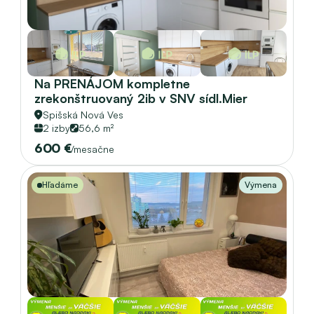
Na PRENÁJOM kompletne 
zrekonštruovaný 2ib v SNV sídl.Mier 
Spišská Nová Ves
2 izby
56,6 m²
600 €
/mesačne
Hľadáme
Výmena