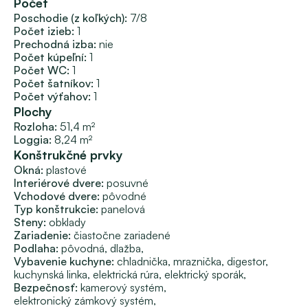
Počet
 Voľný IHNEĎ.
 Videoobhliadka k dispozícii.
Poschodie (z koľkých):
7/8
Počet izieb:
1
Prechodná izba: 
nie
 Zaujala vás táto príležitosť?
Počet kúpeľní:
1
 Volajte na číslo 0910 511 483, Ing. Iva ZVOLENSKÁ vám 
Počet WC:
1
veľmi rada pomôže a poradí.
Počet šatníkov:
1
Počet výťahov:
1
 Naša firma vám je k dispozícii v právnom poradenstve, 
Plochy
príprave zmlúv, PREPISE ENERGIÍ a aj v prípade hľadania 
Rozloha:
51,4 m²
Loggia: 
8,24 m²
možnosti FINANCOVANIA. Firma ILP svojim klientom 
Konštrukčné prvky
zároveň vie poradiť s prerobením priestoru novej 
Okná:
plastové
nehnuteľnosti, s jej predbežným rozpočtom a s 
Interiérové dvere:
posuvné
VÝSTAVBOU RODINNÝCH DOMOV.
Vchodové dvere:
pôvodné
Typ konštrukcie:
panelová
 Ceny nehnuteľností sú stanovené majiteľmi a naše 
Steny:
obklady
uvedené ceny zahŕňajú provízie s kompletným servisom 
Zariadenie:
čiastočne zariadené
spojeným so zmenou bývania.
Podlaha: 
pôvodná, 
dlažba, 
Vybavenie kuchyne: 
chladnička, 
mraznička, 
digestor, 
kuchynská linka, 
elektrická rúra, 
elektrický sporák, 
Bezpečnosť: 
kamerový systém, 
elektronický zámkový systém, 