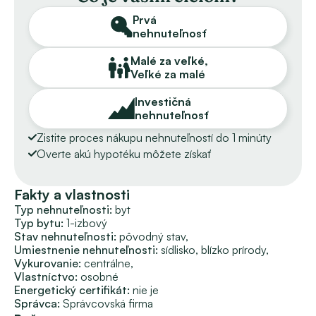
príchode do bytu cíti príjemne a pohodlne. Dá sa okamžite 
prenajať. Orientácia nehnuteľnosti je juhovýchod. 
Prvá
nehnuteľnosť
 Nachádza sa na 7. poschodí v 8-poschodovom 
Malé za veľké,
panelovom bytovom dome s väčším výťahom. Správu 
Veľké za malé
vykonáva Správcovská firma. Mesačné náklady sú 
/DOPLNÍME/ EUR mesačne. Nehnuteľnosť nemá 
Investičná
vyhotovený energetický certifikát. K bytu prislúcha 
nehnuteľnosť
pivnica. Bytový dom má kompletne zrekonštruovaný 
Zistite proces nákupu nehnuteľností do 1 minúty
interiér a exteriér, nový výťah, kamerový systém.
Overte akú hypotéku môžete získať
VÝHODY NEHNUTEĽNOSTI:
 – loggia na posedenie a loggia na ,,pestovanie alebo 
Fakty a vlastnosti
sušenie prádla“,
Typ nehnuteľnosti: 
byt
Typ bytu: 
1-izbový
 – chodba so šatníkom – v malých bytoch chýba 
Stav nehnuteľnosti: 
pôvodný stav, 
ukladací priestor,
Umiestnenie nehnuteľnosti: 
sídlisko, 
blízko prírody, 
 – výmera ako väčší 2-izbový byt,
Vykurovanie: 
centrálne, 
 – jednoducho sa dá upraviť na 2ib.
Vlastníctvo: 
osobné
Energetický certifikát:
nie je
 Cena nehnuteľnosti je 81 500 EUR – DOHODA MOŽNÁ.
Správca:
Správcovská firma