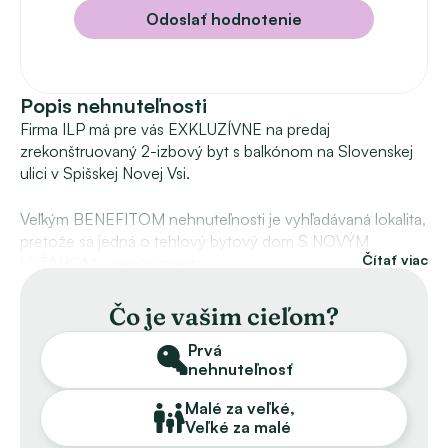
Odoslať hodnotenie
Popis nehnuteľnosti
Firma ILP má pre vás EXKLUZÍVNE na predaj 
zrekonštruovaný 2-izbový byt s balkónom na Slovenskej 
ulici v Spišskej Novej Vsi.  
Veľkým BENEFITOM nehnuteľnosti je vyhľadávaná lokalita, 
pretože sa jedná o tehlový bytový dom S NOVÝM 
Čítať viac
VÝŤAHOM v centre mesta. 
Byt je o výmere 54 m². Má dve nepriechodné izby, 
Čo je vašim cieľom?
priestrannú kuchyňu, samostatné WC a kúpeľňu s vaňou. 
Prvá
V izbách sú zrekonštruované drevené parkety. Byt má 
nehnuteľnosť
plastové okná. Kúrenie a ohrev vody je centrálne. 
Orientácia je na juhovýchod a severozápad. Je to slnečný 
Malé za veľké,
a teplý byt.
Veľké za malé