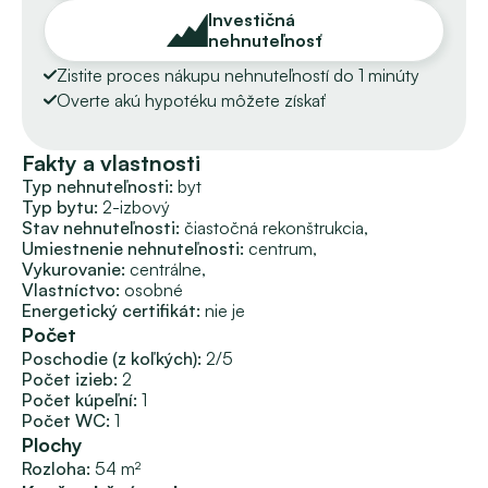
Nachádza sa na 2. poschodí v 5-poschodovom tehlovom 
Investičná
nehnuteľnosť
bytovom dome s novým výťahom. Správu vykonáva 
Správcovská firma. Fond opráv je 55,52 EUR mesačne.
Zistite proces nákupu nehnuteľností do 1 minúty
Bytový dom nemá vyhotovený energetický certifikát. 
Overte akú hypotéku môžete získať
VÝHODY NEHNUTEĽNOSTI:
Fakty a vlastnosti
 – tehlový bytový dom s výťahom,
Typ nehnuteľnosti: 
byt
 – vyhľadávaná lokalita,
Typ bytu: 
2-izbový
 – výborné zhodnotenie časom,
Stav nehnuteľnosti: 
čiastočná rekonštrukcia, 
 – VHODNÝ NA OKAMŽITÝ PRENÁJOM BEZ ĎALŠÍCH 
Umiestnenie nehnuteľnosti: 
centrum, 
INVESTÍCIÍ.
Vykurovanie: 
centrálne, 
Vlastníctvo: 
osobné
Cena nehnuteľnosti je 120 000 EUR.
Energetický certifikát:
nie je
Počet
Voľný IHNEĎ.
Videoobhliadka k dispozícii. 
Poschodie (z koľkých):
2/5
Počet izieb:
2
Počet kúpeľní:
1
Zaujala vás táto príležitosť?
Počet WC:
1
Volajte na číslo 0910 511 483, Ing. Iva ZVOLENSKÁ vám 
Plochy
veľmi rada pomôže a poradí. 
Rozloha:
54 m²