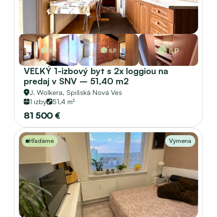
VEĽKÝ 1-izbový byt s 2x loggiou na 
predaj v SNV – 51,40 m2
J. Wolkera, 
Spišská Nová Ves
1 izby
51,4 m²
81 500 €
Hľadáme
Výmena