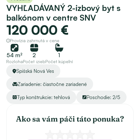
VYHĽADÁVANÝ 2-izbový byt s 
balkónom v centre SNV
120 000 €
Provízia zahrnutá v cene
54 m²
2
1
Rozloha
Počet izieb
Počet kúpeľní
Spišská Nová Ves
Zariadenie: čiastočne zariadené
Typ konštrukcie: tehlová
Poschodie: 2/5
Ako sa vám páči táto ponuka?