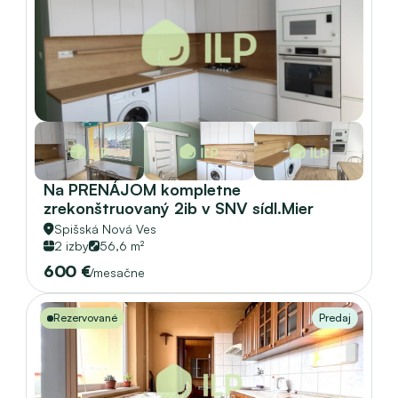
Na PRENÁJOM kompletne 
zrekonštruovaný 2ib v SNV sídl.Mier 
Spišská Nová Ves
2 izby
56,6 m²
600 €
/mesačne
Rezervované
Predaj