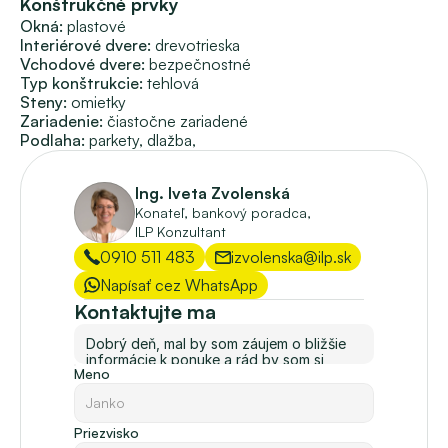
Konštrukčné prvky
Naša firma vám je k dispozícii v právnom poradenstve, 
Okná:
plastové
príprave zmlúv, PREPISE ENERGIÍ a aj v prípade hľadania 
Interiérové dvere:
drevotrieska
možnosti FINANCOVANIA.
Vchodové dvere:
bezpečnostné
Firma ILP svojim klientom zároveň vie poradiť s 
Typ konštrukcie:
tehlová
Steny:
omietky
prerobením priestoru novej nehnuteľnosti, s jej 
Zariadenie:
čiastočne zariadené
predbežným rozpočtom a s VÝSTAVBOU RODINNÝCH 
Podlaha: 
parkety, 
dlažba, 
DOMOV. 
Ing. Iveta Zvolenská
Ceny nehnuteľností sú stanovené majiteľmi a naše 
Konateľ, bankový poradca, 
uvedené ceny zahŕňajú provízie s kompletným servisom 
ILP Konzultant
spojeným so zmenou bývania. 
0910 511 483
izvolenska@ilp.sk
Napísať cez WhatsApp
Kontaktujte ma
Meno
Priezvisko