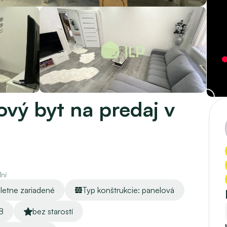
ý byt na predaj v 
ní
letne zariadené
Typ konštrukcie: panelová
8
bez starostí