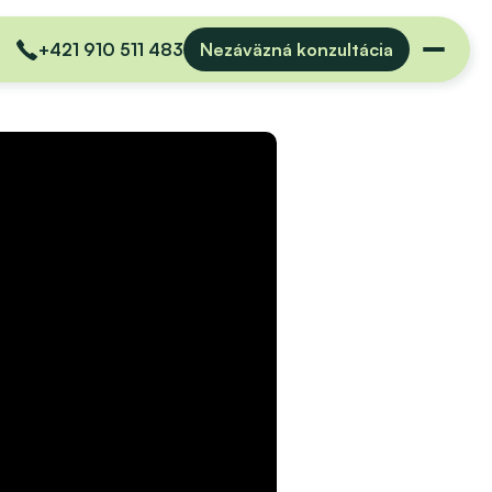
+421 910 511 483
Nezáväzná konzultácia