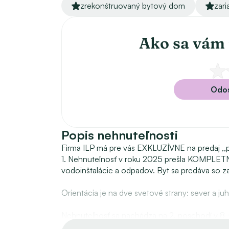
zrekonštruovaný bytový dom
zari
Ako sa vám 
Odos
Popis nehnuteľnosti
Firma ILP má pre vás EXKLUZÍVNE na predaj ,,pa
1. Nehnuteľnosť v roku 2025 prešla KOMPLET
vodoinštalácie a odpadov. Byt sa predáva so 
Orientácia je na dve svetové strany: sever a juh
Nehnuteľnosť sa nachádza na 2. poschodí v
výťahom. Bytový dom je kompletne zrekonštruov