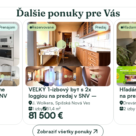
Ďalšie ponuky pre Vás
Prenájom
Rezervované
Predaj
Hľadá
e 
VEĽKÝ 1-izbový byt s 2x 
Hľadám
NV 
loggiou na predaj v SNV – 
na pr
51,40 m2
J. Wolkera, 
Spišská Nová Ves
Drevár
1 izby
51,4 m²
2 izby
81 500 €
Zobraziť všetky ponuky