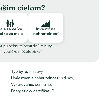
vašim cieľom?
 je 41,76 EUR.
alé za veľké,
Investičná
eľké za malé
nehnuteľnosť
ákupu nehnuteľností do 1 minúty
 hypotéku môžete získať
vyhľadávané rodinami. 
Typ bytu: 
1-izbový
Umiestnenie nehnuteľnosti: 
sídlisko, 
Vykurovanie: 
centrálne, 
 ČONTOŠOVÁ vám veľmi rada pomôže a poradí.
Energetický certifikát:
B
enstve, príprave zmlúv, PREPISE ENERGIÍ a aj v prípade 
jim klientom zároveň vie poradiť s prerobením priestoru 