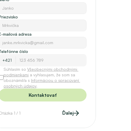
Priezvisko
E-mailová adresa
Telefónne číslo
Súhlasím so 
Všeobecnými obchodnými 
podmienkami
 a vyhlasujem, že som sa 
oboznámil/a s 
Informáciou o spracúvaní 
osobných údajov
.
Kontaktovať
Ďalej
Otázka 1 / 1