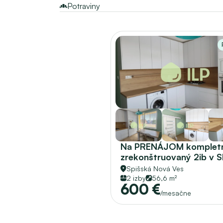
Potraviny
Na PRENÁJOM kompletn
zrekonštruovaný 2ib v S
sídl.Mier 
Spišská Nová Ves
2 izby
56,6 m²
600 €
/mesačne