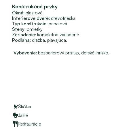
zpočtom a s VÝSTAVBOU RODINNÝCH DOMOV. 
Konštrukčné prvky
Okná:
plastové
aše uvedené ceny zahŕňajú provízie s kompletným 
Interiérové dvere:
drevotrieska
Typ konštrukcie:
panelová
Steny:
omietky
Zariadenie:
kompletne zariadené
Podlaha: 
dlažba, 
plávajúca, 
Vybavenie: 
bezbarierový prístup, 
detské ihrisko, 
Škôlka
Jasle
Reštaurácie