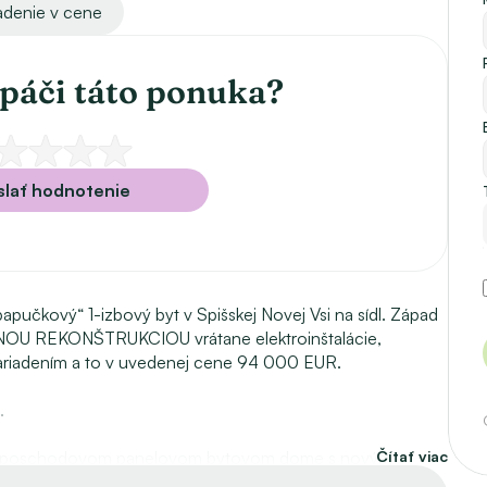
adenie v cene
páči táto ponuka?
lať hodnotenie
pučkový“ 1-izbový byt v Spišskej Novej Vsi na sídl. Západ 
NOU REKONŠTRUKCIOU vrátane elektroinštalácie, 
zariadením a to v uvedenej cene 94 000 EUR. 
.
 8-poschodovom panelovom bytovom dome s novým 
Čítať viac
aný – interiér aj exteriér a má vyhotovený energetický 