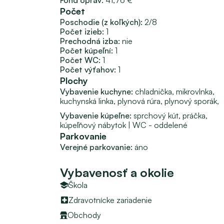
Fond opráv:
41,76 €
novej nehnuteľnosti, s jej predbežným ro
Počet
Poschodie (z koľkých):
2/8
Ceny nehnuteľností sú stanovené majiteľmi a n
Počet izieb:
1
servisom spojeným so zmenou bývania. 
Prechodná izba: 
nie
Počet kúpeľní:
1
Počet WC:
1
Počet výťahov:
1
Plochy
Vybavenie kuchyne: 
chladnička, 
mikrovlnka, 
kuchynská linka, 
plynová rúra, 
plynový sporák, 
Vybavenie kúpeľne: 
sprchový kút, 
práčka, 
kúpeľňový nábytok
 | 
WC - oddelené
Parkovanie
Verejné parkovanie: 
áno
Vybavenosť a okolie
Škola
Zdravotnícke zariadenie
Obchody