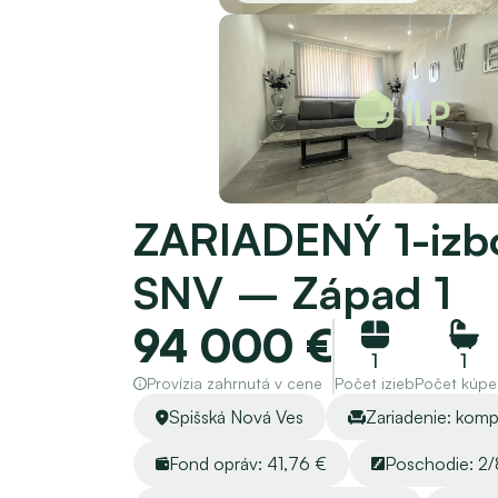
ZARIADENÝ 1-izbov
SNV – Západ 1
94 000 €
1
1
Provízia zahrnutá v cene
Počet izieb
Počet kúpeľ
Spišská Nová Ves
Zariadenie: komp
Fond opráv: 41,76 €
Poschodie: 2/