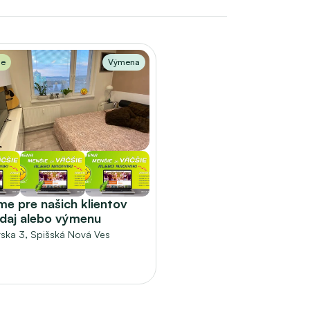
me
Výmena
e pre našich klientov 
edaj alebo výmenu
ska 3, 
Spišská Nová Ves