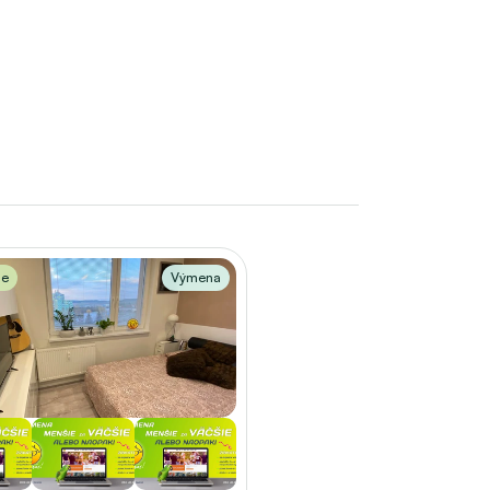
me
Výmena