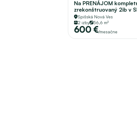
Na PRENÁJOM kompletn
zrekonštruovaný 2ib v S
sídl.Mier 
Spišská Nová Ves
2 izby
56,6 m²
600 €
/mesačne