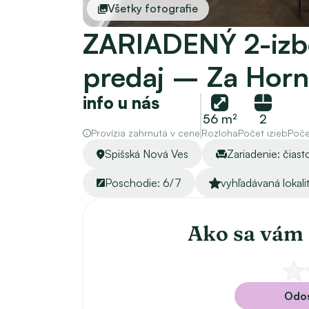
Všetky fotografie
ZARIADENÝ 2-izbo
predaj – Za Hor
info u nás
56 m²
2
Provízia zahrnutá v cene
Rozloha
Počet izieb
Poče
Spišská Nová Ves
Zariadenie: čias
Poschodie: 6/7
vyhľadávaná lokali
Ako sa vám 
Odos