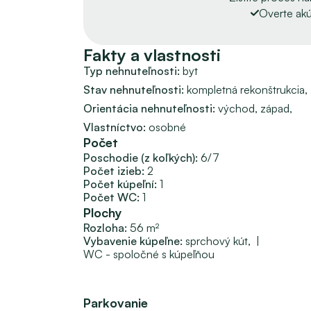
energetický certifikát. Má vymenené stupačky a
Overte akú
Lokalita
 ponúka kompletnú občiansku vybaveno
Fakty a vlastnosti
a vyhľadávaná oblasť na prenájom.
Typ nehnuteľnosti: 
byt
VÝHODY NEHNUTEĽNOSTI:
Stav nehnuteľnosti: 
kompletná rekonštrukcia, 
 - vyhľadávaná lokalita,
Orientácia nehnuteľnosti: 
východ, 
západ, 
 - kúpite a bývate,
Vlastníctvo: 
osobné
 - prvý užívateľ po rekonštrukcii,
Počet
 - zariadený.
Poschodie (z koľkých):
6/7
Počet izieb:
2
CENA je stanovená na vyžiadanie, avšak maj
Počet kúpeľní:
1
PO OBHLIADKE.
Počet WC:
1
Voľný IHNEĎ.
Plochy
Videoobhliadka k dispozícii. 
Rozloha:
56 m²
Vybavenie kúpeľne: 
sprchový kút, 
 | 
WC - spoločné s kúpeľňou
Zaujala vás táto príležitosť?
Volajte na číslo 0910 511 483, Ing. Iva ZVOLE
Naša firma vám je k dispozícii v právnom porad
Parkovanie