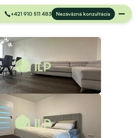
+421 910 511 483
Nezáväzná konzultácia