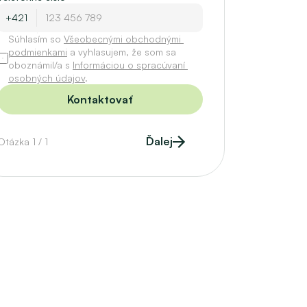
Súhlasím so 
Všeobecnými obchodnými 
podmienkami
 a vyhlasujem, že som sa 
oboznámil/a s 
Informáciou o spracúvaní 
osobných údajov
.
Kontaktovať
Ďalej
Otázka 1 / 1