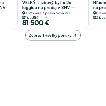
e 
VEĽKÝ 1-izbový byt s 2x 
Hľadám
NV 
loggiou na predaj v SNV – 
na pr
51,40 m2
J. Wolkera, 
Spišská Nová Ves
Drevár
1 izby
51,4 m²
2 izby
81 500 €
Zobraziť všetky ponuky