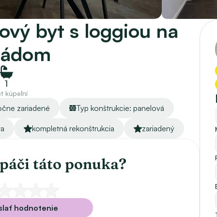
vý byt s loggiou na 
nádom
1
t kúpeľní
točne zariadené
Typ konštrukcie: panelová
ta
kompletná rekonštrukcia
zariadený
páči táto ponuka?
lať hodnotenie