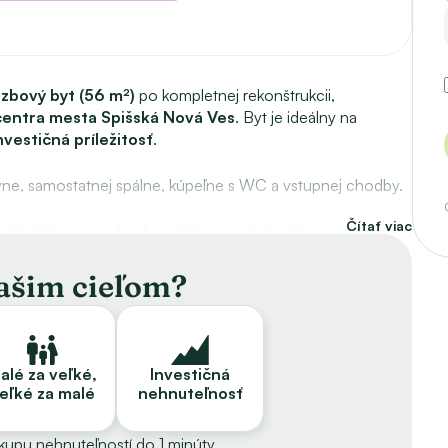
izbový byt (56 m²)
 po kompletnej rekonštrukcii, 
 centra mesta Spišská Nová Ves
. Byt je ideálny na 
nvestičná príležitosť
.
yne, samostatnej spálne, kúpeľne s WC a vstupnej chodby.
Čítať viac
doinštaláciu a odpady, radiátory, sadrokartónové stropy, 
é interiérové dvere, drevené parkety a veľkoformátovú 
prchový kút so sklenenou zástenou. Orientácia je na 
vašim cieľom?
tkách a videu
. Byt je vybavený moderným nábytkom, 
rebičmi, prípravou na práčku a dizajnovými lamelovými 
alé za veľké,
Investičná
eľké za malé
nehnuteľnosť
ytového domu s výťahom. **Bytový dom nemá vyhotovený 
ákupu nehnuteľností do 1 minúty