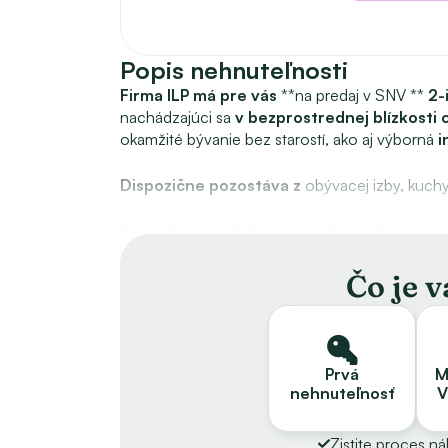
Popis nehnuteľnosti
Firma ILP má pre vás
 **na predaj v SNV ** 
2-
nachádzajúci sa 
v bezprostrednej blízkosti
okamžité bývanie bez starostí, ako aj výborná 
i
Dispozične pozostáva z
 obývacej izby, kuch
Rekonštrukcia zahŕňa novú elektroinštaláciu, vo
dizajnové osvetlenie, bezpečnostné dvere, nov
dlažbu. Kúpeľňa je kompletne nová – geberit, s
Čo je 
východ a západ.
Predáva sa zariadený, tak ako vidíte na fo
kuchynskou linkou na mieru so vstavanými spot
Prvá
M
obkladmi. 
nehnuteľnosť
V
Nachádza sa na **6. poschodí zatepleného b
Zistite proces n