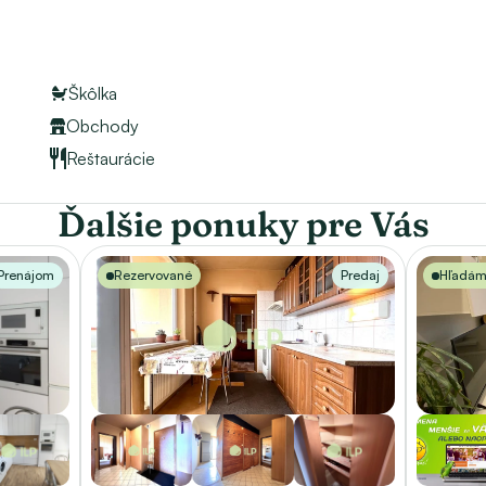
prerobením priestoru novej nehnuteľnosti, s jej 
DINNÝCH DOMOV. 
Škôlka
aše uvedené ceny zahŕňajú provízie s kompletným 
Obchody
Reštaurácie
Ďalšie ponuky pre Vás
Prenájom
Rezervované
Predaj
Hľadá