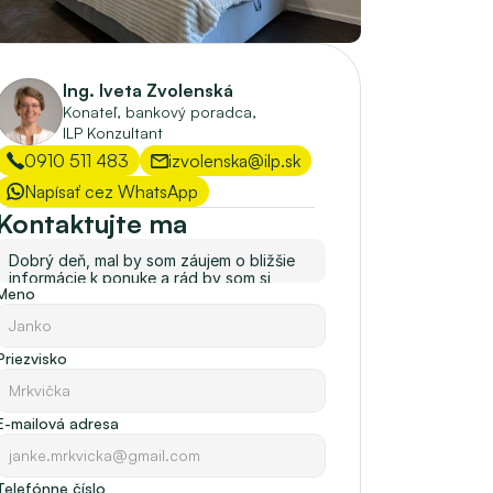
Ing. Iveta Zvolenská
Konateľ, bankový poradca, 
ILP Konzultant
0910 511 483
izvolenska@ilp.sk
Napísať cez WhatsApp
Kontaktujte ma
Meno
Priezvisko
E-mailová adresa
Telefónne číslo