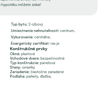
 výťah. 
 hypotéku môžete získať
sť v pešej dostupnosti – ideálna na bývanie 
Typ bytu: 
2-izbový
Umiestnenie nehnuteľnosti: 
centrum, 
Vykurovanie: 
centrálne, 
Energetický certifikát:
nie je
Konštrukčné prvky
Okná:
plastové
Vchodové dvere:
bezpečnostné
itelia NAVRHUJÚ záujemcovi PREDLOŽIŤ cenovú ponuku 
Typ konštrukcie:
panelová
Steny:
omietky
Zariadenie:
čiastočne zariadené
Podlaha: 
parkety, 
dlažba, 
NSKÁ vám veľmi rada pomôže a poradí. 
enstve, príprave zmlúv, PREPISE ENERGIÍ a aj v prípade 