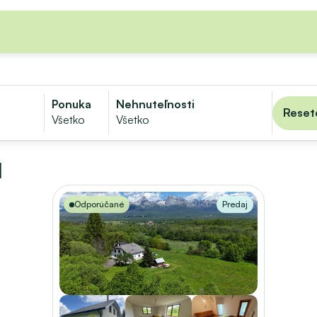
Ponuka
Nehnuteľnosti
Reseto
Všetko
Všetko
d
Odporúčané
Predaj