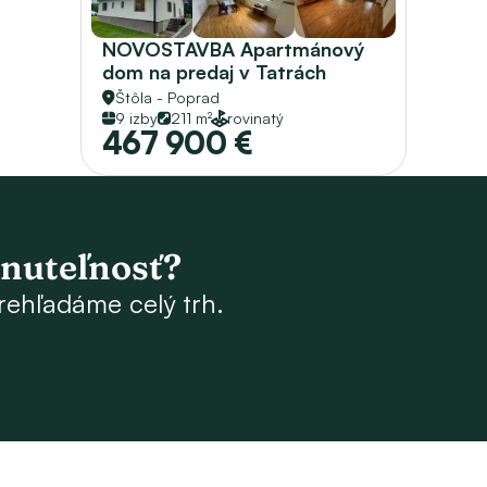
NOVOSTAVBA Apartmánový 
dom na predaj v Tatrách
Štôla - Poprad
9 izby
211 m²
rovinatý
467 900 €
hnuteľnosť?
rehľadáme celý trh.