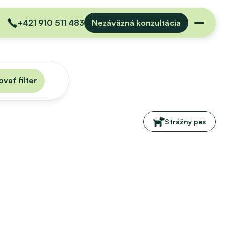
+421 910 511 483
Nezáväzná konzultácia
vať filter
Strážny pes