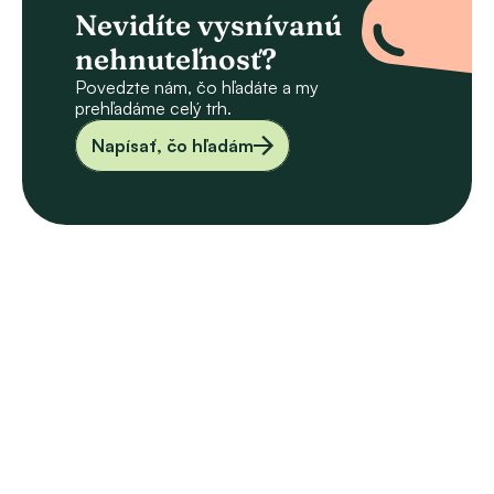
Nevidíte vysnívanú 
nehnuteľnosť?
Povedzte nám, čo hľadáte a my 
prehľadáme celý trh.
Napísať, čo hľadám