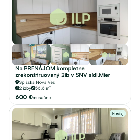
Na PRENÁJOM kompletne 
zrekonštruovaný 2ib v SNV sídl.Mier 
Spišská Nová Ves
2 izby
56.6 m²
600 €
/mesačne
Predaj