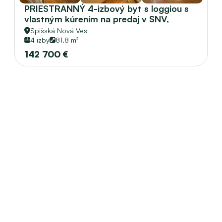
PRIESTRANNÝ 4-izbový byt s loggiou s 
vlastným kúrením na predaj v SNV, 
sídlisko Tarča
Spišská Nová Ves
4 izby
81.8 m²
142 700 €