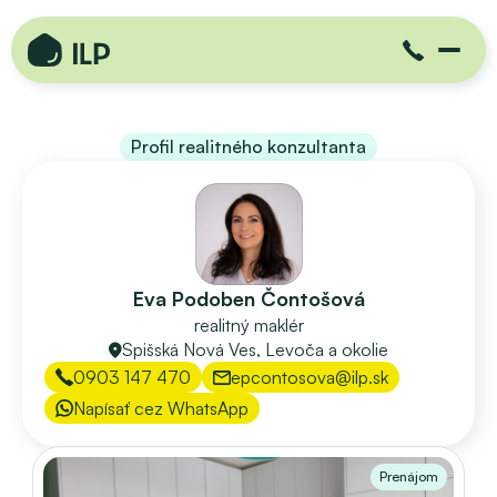
Profil realitného konzultanta
Eva Podoben Čontošová
realitný maklér
Spišská Nová Ves, Levoča a okolie
0903 147 470
epcontosova@ilp.sk
Napísať cez WhatsApp
Prenájom