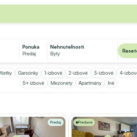
Ponuka
Nehnuteľnosti
Reseto
Predaj
Byty
Všetky
Garsónky
1-izbové
2-izbové
3-izbové
4-izbov
5+ izbové
Mezonety
Apartmány
Iné
Predaj
Predané