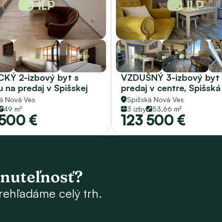
KÝ 2-izbový byt s 
VZDUŠNÝ 3-izbový byt 
u na predaj v Spišskej 
predaj v centre, Spišská
Vsi - centrum
Ves
á Nová Ves
Spišská Nová Ves
49 m²
3 izby
53,66 m²
 500 €
123 500 €
hnuteľnosť?
rehľadáme celý trh.