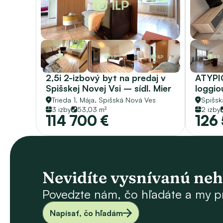
2,5i 2-izbový byt na predaj v 
ATYPIC
Spišskej Novej Vsi – sídl. Mier
loggio
Novej 
Trieda 1. Mája, 
Spišská Nová Ves
Spišsk
3 izby
53,03 m²
2 izby
114 700 €
126
Nevidíte vysnívanú ne
Povedzte nám, čo hľadáte a my p
Napísať, čo hľadám