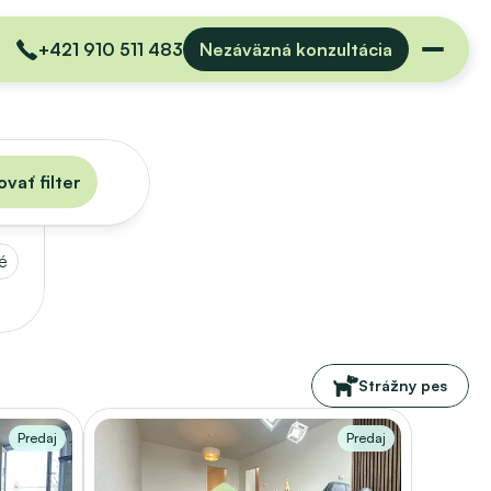
+421 910 511 483
Nezáväzná konzultácia
vať filter
é
Strážny pes
Predaj
Predaj