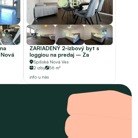
na 
ZARIADENÝ 2-izbový byt s 
 Nová 
loggiou na predaj – Za 
Hornádom
Spišská Nová Ves
2 izby
56 m²
info u nás