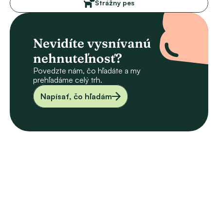
Strážny pes
Nevidíte vysnívanú 
nehnuteľnosť?
Povedzte nám, čo hľadáte a my 
prehľadáme celý trh.
Napísať, čo hľadám