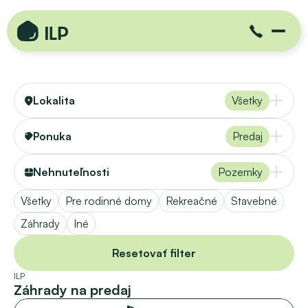
Lokalita
Všetky
Ponuka
Predaj
Nehnuteľnosti
Pozemky
Všetky
Pre rodinné domy
Rekreačné
Stavebné
Záhrady
Iné
Resetovať filter
ILP
Záhrady na predaj