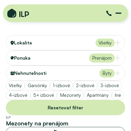
Lokalita
Všetky
Ponuka
Prenájom
Nehnuteľnosti
Byty
Všetky
Garsónky
1-izbové
2-izbové
3-izbové
4-izbové
5+ izbové
Mezonety
Apartmány
Iné
Resetovať filter
ILP
Mezonety na prenájom