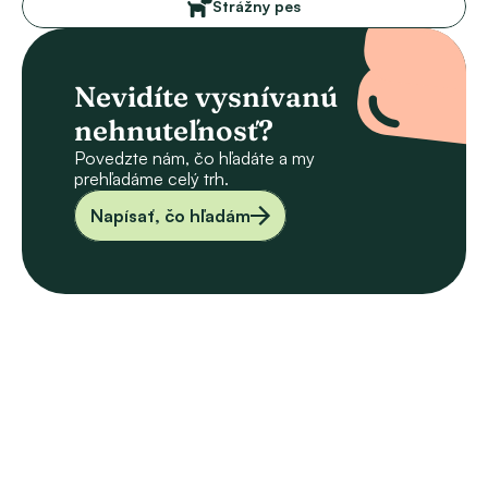
Strážny pes
Nevidíte vysnívanú 
nehnuteľnosť?
Povedzte nám, čo hľadáte a my 
prehľadáme celý trh.
Napísať, čo hľadám