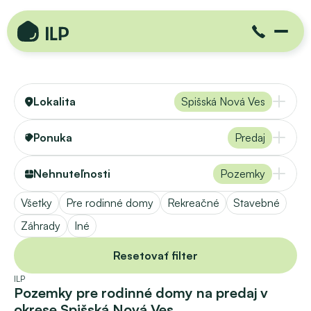
Lokalita
Spišská Nová Ves
Ponuka
Predaj
Nehnuteľnosti
Pozemky
Všetky
Pre rodinné domy
Rekreačné
Stavebné
Záhrady
Iné
Resetovať filter
ILP
Pozemky pre rodinné domy na predaj v 
okrese Spišská Nová Ves