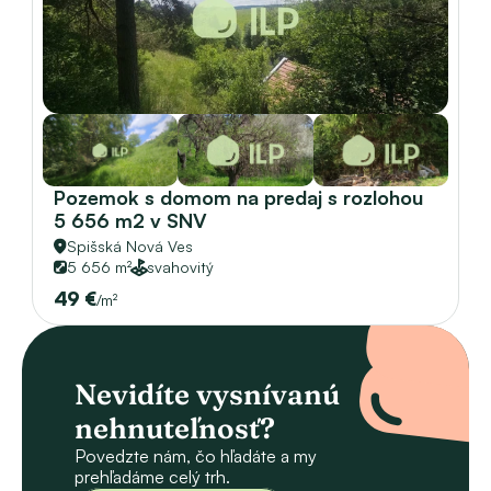
Pozemok s domom na predaj s rozlohou 
5 656 m2 v SNV
Spišská Nová Ves
5 656 m²
svahovitý
49 €
/m²
Nevidíte vysnívanú 
nehnuteľnosť?
Povedzte nám, čo hľadáte a my 
prehľadáme celý trh.