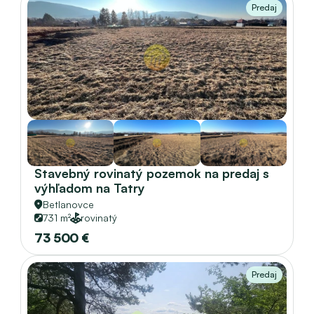
Predaj
Stavebný rovinatý pozemok na predaj s 
výhľadom na Tatry
Betlanovce
731 m²
rovinatý
73 500 €
Predaj