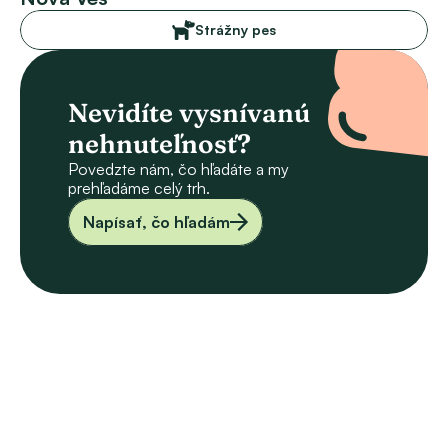
Strážny pes
Nevidíte vysnívanú 
nehnuteľnosť?
Povedzte nám, čo hľadáte a my 
prehľadáme celý trh.
Napísať, čo hľadám