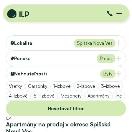
Lokalita
Spišská Nová Ves
Ponuka
Predaj
Nehnuteľnosti
Byty
Všetky
Garsónky
1-izbové
2-izbové
3-izbové
4-izbové
5+ izbové
Mezonety
Apartmány
Iné
Resetovať filter
ILP
Apartmány na predaj v okrese Spišská 
Nová Ves