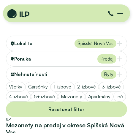
Lokalita
Spišská Nová Ves
Ponuka
Predaj
Nehnuteľnosti
Byty
Všetky
Garsónky
1-izbové
2-izbové
3-izbové
4-izbové
5+ izbové
Mezonety
Apartmány
Iné
Resetovať filter
ILP
Mezonety na predaj v okrese Spišská Nová 
Ves