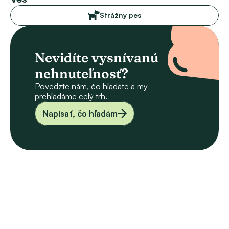
Strážny pes
Nevidíte vysnívanú 
nehnuteľnosť?
Povedzte nám, čo hľadáte a my 
prehľadáme celý trh.
Napísať, čo hľadám